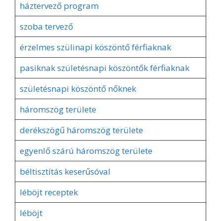
háztervező program
szoba tervező
érzelmes szülinapi köszöntő férfiaknak
pasiknak születésnapi köszöntők férfiaknak
születésnapi köszöntő nőknek
háromszög területe
derékszögű háromszög területe
egyenlő szárú háromszög területe
béltisztítás keserűsóval
léböjt receptek
léböjt