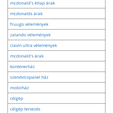
mcdonald's étlap árak
mcdonalds árak
fruugo vélemények
zalando vélemények
clavin ultra vélemények
mcdonald's árak
konténerház
szendvicspanel ház
mobilház
célgép
célgép tervezés