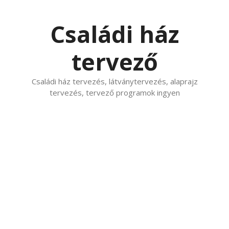
Kilépés
a
Családi ház
tartalomba
tervező
Családi ház tervezés, látványtervezés, alaprajz
tervezés, tervező programok ingyen