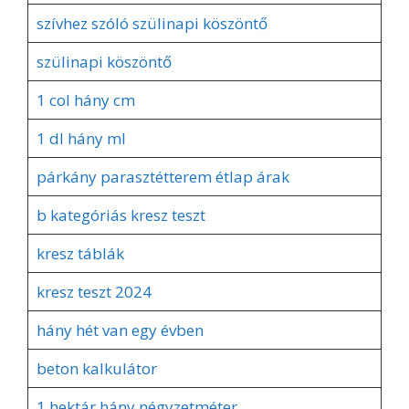
szívhez szóló szülinapi köszöntő
szülinapi köszöntő
1 col hány cm
1 dl hány ml
párkány parasztétterem étlap árak
b kategóriás kresz teszt
kresz táblák
kresz teszt 2024
hány hét van egy évben
beton kalkulátor
1 hektár hány négyzetméter