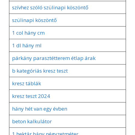
szívhez szóló szülinapi köszöntő
szülinapi köszöntő
1 col hány cm
1 dl hány ml
párkány parasztétterem étlap árak
b kategóriás kresz teszt
kresz táblák
kresz teszt 2024
hány hét van egy évben
beton kalkulátor
1 hektár hány négyzetméter