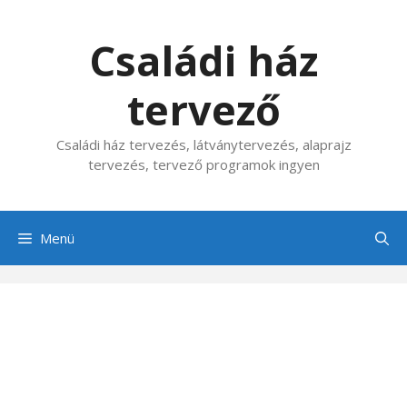
Kilépés
a
Családi ház
tartalomba
tervező
Családi ház tervezés, látványtervezés, alaprajz
tervezés, tervező programok ingyen
Menü