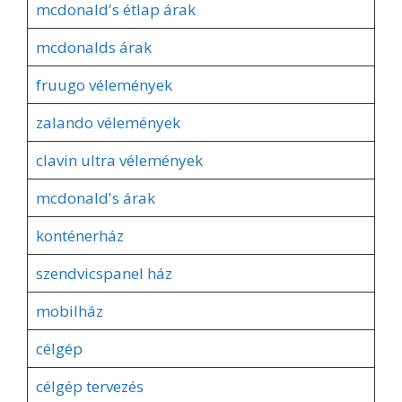
mcdonald's étlap árak
mcdonalds árak
fruugo vélemények
zalando vélemények
clavin ultra vélemények
mcdonald's árak
konténerház
szendvicspanel ház
mobilház
célgép
célgép tervezés