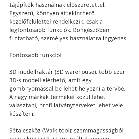
tájépítők használnak előszeretettel.
Egyszerű, könnyen áttekinthető
kezelőfelülettel rendelkezik, csak a
legfontosabb funkciók. Böngészőben
futtatható, személyes használatra ingyenes.
Fontosabb funkciói:
3D modellraktár (3D warehouse): több ezer
3D-s modell elérhető, amit egy
gombnyomással be lehet helyezni a tervbe.
A nagy márkák termékei közül lehet
választani, profi látványterveket lehet vele
készíteni.
Séta eszköz (Walk tool): szemmagasságból
megtekinthető a terv, ezáltal minden