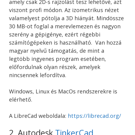
amely csak 2D-s rajzolást tesz lehetővé, azt
viszont profi módon. Az izometrikus nézet
valamelyest pótolja a 3D hiányát. Mindössze
30 MB-ot foglal a merevlemezen és nagyon
szerény a gépigénye, ezért régebbi
számítógépeken is használható. Van hozzá
magyar nyelvű támogatás, de mint a
legtöbb ingyenes program esetében,
előfordulnak olyan részek, amelyek
nincsennek lefordítva.
Windows, Linux és MacOs rendszerekre is
elérhető.
A LibreCad weboldala:
https://librecad.org/
2. Autodesk
TinkerCad