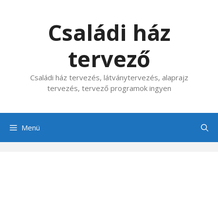
Kilépés
a
Családi ház
tartalomba
tervező
Családi ház tervezés, látványtervezés, alaprajz
tervezés, tervező programok ingyen
Menü