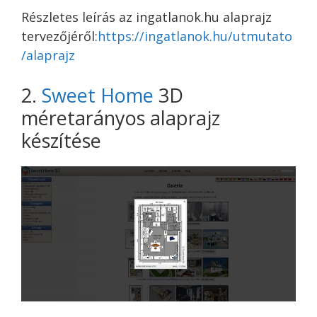
Részletes leírás az ingatlanok.hu alaprajz
tervezőjéről:
https://ingatlanok.hu/utmutato
/alaprajz
2.
Sweet Home
3D
méretarányos alaprajz
készítése