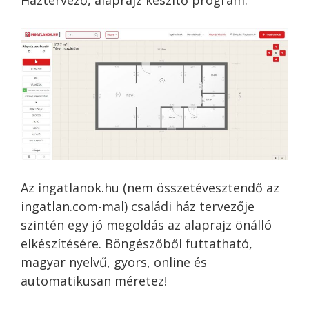
Háztervező, alaprajz készítő program.
Az ingatlanok.hu (nem összetévesztendő az
ingatlan.com-mal) családi ház tervezője
szintén egy jó megoldás az alaprajz önálló
elkészítésére. Böngészőből futtatható,
magyar nyelvű, gyors, online és
automatikusan méretez!