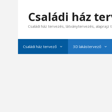
Kilépés
a
Családi ház te
tartalomba
Családi ház tervezés, látványtervezés, alaprajz
Családi ház tervező
3D lakástervező