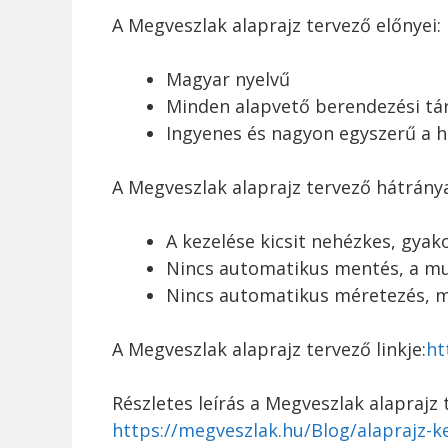
A Megveszlak alaprajz tervező előnyei:
Magyar nyelvű
Minden alapvető berendezési tá
Ingyenes és nagyon egyszerű a h
A Megveszlak alaprajz tervező hátránya
A kezelése kicsit nehézkes, gyako
Nincs automatikus mentés, a munk
Nincs automatikus méretezés, mi
A Megveszlak alaprajz tervező linkje:
ht
Részletes leírás a Megveszlak alaprajz 
https://megveszlak.hu/Blog/alaprajz-k