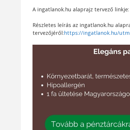
A ingatlanok.hu alaprajz tervező linkje
Részletes leírás az ingatlanok.hu alapr
tervezőjéről:
https://ingatlanok.hu/utm