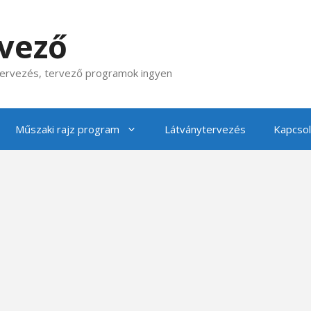
rvező
 tervezés, tervező programok ingyen
Műszaki rajz program
Látványtervezés
Kapcsol