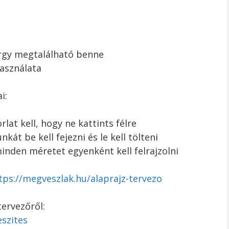
rgy megtalálható benne
asználata
i:
rlat kell, hogy ne kattints félre
át be kell fejezni és le kell tölteni
nden méretet egyenként kell felrajzolni
tps://megveszlak.hu/alaprajz-tervezo
tervezőről:
eszites