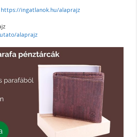
:
https://ingatlanok.hu/alaprajz
ajz
utato/alaprajz