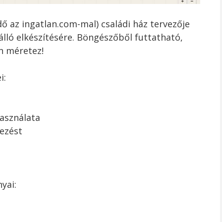
ő az ingatlan.com-mal) családi ház tervezője
álló elkészítésére. Böngészőből futtatható,
n méretez!
i:
asználata
ezést
yai: