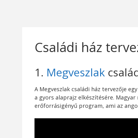
Családi ház terv
1.
Megveszlak
család
A Megveszlak családi ház tervezője eg
a gyors alaprajz elkészítésére. Magyar
erőforrásigényű program, ami az ango