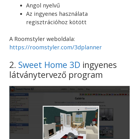
Angol nyelvű
Az ingyenes használata
regisztrációhoz kötött
A Roomstyler weboldala:
https://roomstyler.com/3dplanner
2.
Sweet Home 3D
ingyenes
látványtervező program