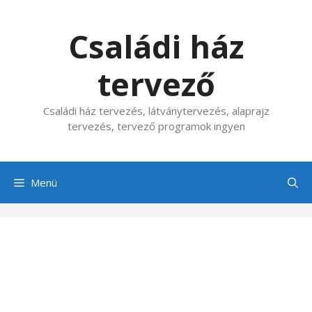
Kilépés
a
Családi ház
tartalomba
tervező
Családi ház tervezés, látványtervezés, alaprajz
tervezés, tervező programok ingyen
Menü