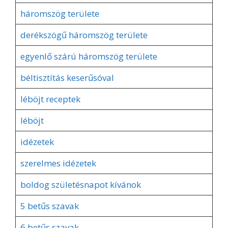
háromszög területe
derékszögű háromszög területe
egyenlő szárú háromszög területe
béltisztítás keserűsóval
léböjt receptek
léböjt
idézetek
szerelmes idézetek
boldog születésnapot kívánok
5 betűs szavak
6 betűs szavak