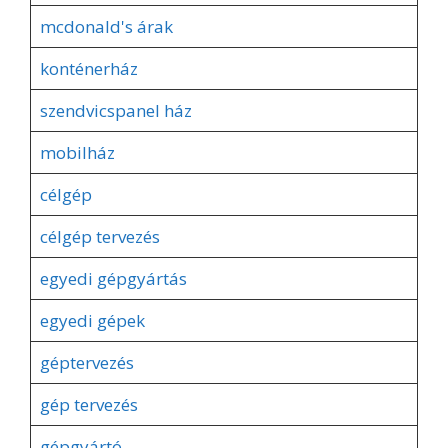
mcdonald's árak
konténerház
szendvicspanel ház
mobilház
célgép
célgép tervezés
egyedi gépgyártás
egyedi gépek
géptervezés
gép tervezés
gépgyártó