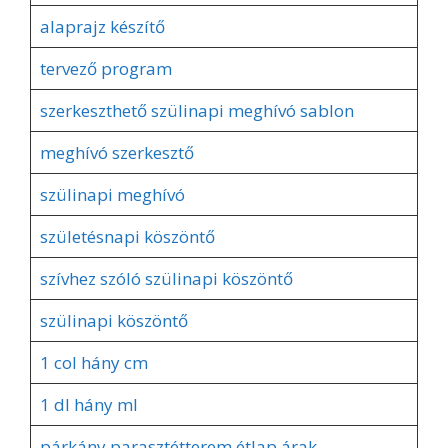
alaprajz készítő
tervező program
szerkeszthető szülinapi meghívó sablon
meghívó szerkesztő
szülinapi meghívó
születésnapi köszöntő
szívhez szóló szülinapi köszöntő
szülinapi köszöntő
1 col hány cm
1 dl hány ml
párkány parasztétterem étlap árak