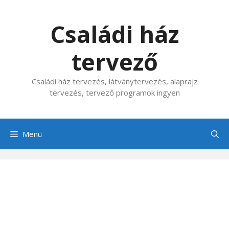
Kilépés
a
Családi ház
tartalomba
tervező
Családi ház tervezés, látványtervezés, alaprajz
tervezés, tervező programok ingyen
Menü