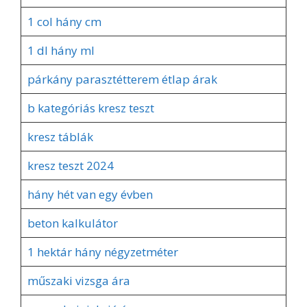
1 col hány cm
1 dl hány ml
párkány parasztétterem étlap árak
b kategóriás kresz teszt
kresz táblák
kresz teszt 2024
hány hét van egy évben
beton kalkulátor
1 hektár hány négyzetméter
műszaki vizsga ára