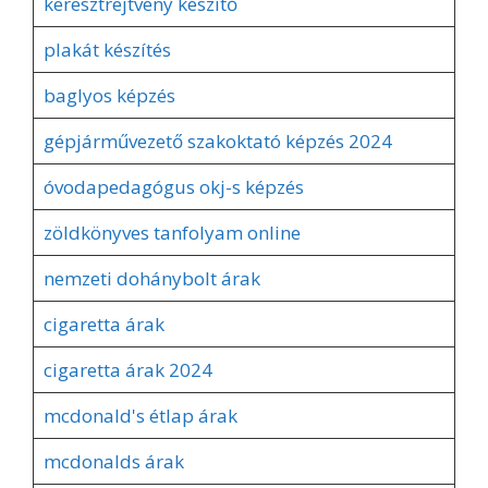
keresztrejtvény készítő
plakát készítés
baglyos képzés
gépjárművezető szakoktató képzés 2024
óvodapedagógus okj-s képzés
zöldkönyves tanfolyam online
nemzeti dohánybolt árak
cigaretta árak
cigaretta árak 2024
mcdonald's étlap árak
mcdonalds árak