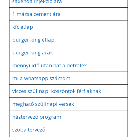
saxenda injekció ára
1 mázsa cement ára
kfc étlap
burger king étlap
burger king árak
mennyi idő után hat a detralex
mi a whatsapp számom
vicces szülinapi köszöntők férfiaknak
megható szülinapi versek
háztervező program
szoba tervező