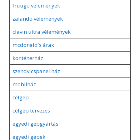
fruugo vélemények
zalando vélemények
clavin ultra vélemények
mcdonald's árak
konténerház
szendvicspanel ház
mobilház
célgép
célgép tervezés
egyedi gépgyártás
egyedi gépek