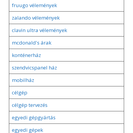
fruugo vélemények
zalando vélemények
clavin ultra vélemények
mcdonald's árak
konténerház
szendvicspanel ház
mobilház
célgép
célgép tervezés
egyedi gépgyártás
egyedi gépek