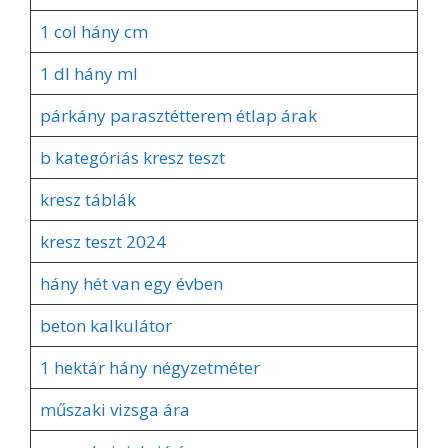
1 col hány cm
1 dl hány ml
párkány parasztétterem étlap árak
b kategóriás kresz teszt
kresz táblák
kresz teszt 2024
hány hét van egy évben
beton kalkulátor
1 hektár hány négyzetméter
műszaki vizsga ára