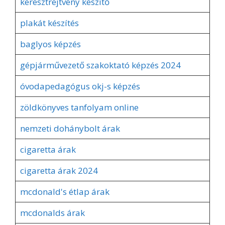
keresztrejtvény készítő
plakát készítés
baglyos képzés
gépjárművezető szakoktató képzés 2024
óvodapedagógus okj-s képzés
zöldkönyves tanfolyam online
nemzeti dohánybolt árak
cigaretta árak
cigaretta árak 2024
mcdonald's étlap árak
mcdonalds árak