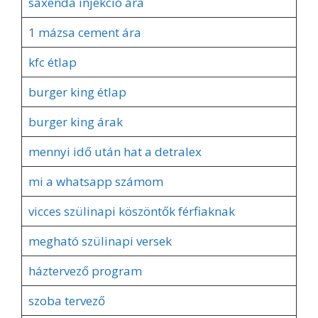
saxenda injekció ára
1 mázsa cement ára
kfc étlap
burger king étlap
burger king árak
mennyi idő után hat a detralex
mi a whatsapp számom
vicces szülinapi köszöntők férfiaknak
megható szülinapi versek
háztervező program
szoba tervező