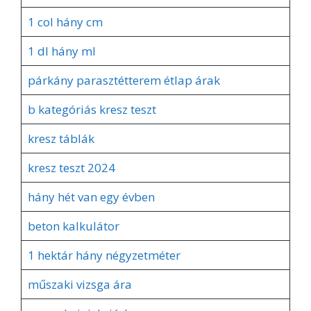
1 col hány cm
1 dl hány ml
párkány parasztétterem étlap árak
b kategóriás kresz teszt
kresz táblák
kresz teszt 2024
hány hét van egy évben
beton kalkulátor
1 hektár hány négyzetméter
műszaki vizsga ára