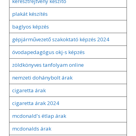
keresztrejtvény készítő
plakát készítés
baglyos képzés
gépjárművezető szakoktató képzés 2024
óvodapedagógus okj-s képzés
zöldkönyves tanfolyam online
nemzeti dohánybolt árak
cigaretta árak
cigaretta árak 2024
mcdonald's étlap árak
mcdonalds árak