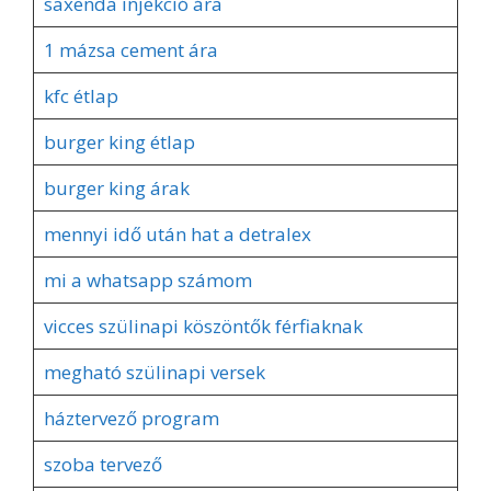
saxenda injekció ára
1 mázsa cement ára
kfc étlap
burger king étlap
burger king árak
mennyi idő után hat a detralex
mi a whatsapp számom
vicces szülinapi köszöntők férfiaknak
megható szülinapi versek
háztervező program
szoba tervező