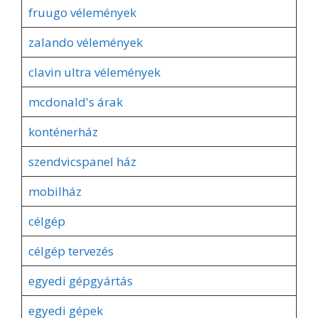
fruugo vélemények
zalando vélemények
clavin ultra vélemények
mcdonald's árak
konténerház
szendvicspanel ház
mobilház
célgép
célgép tervezés
egyedi gépgyártás
egyedi gépek