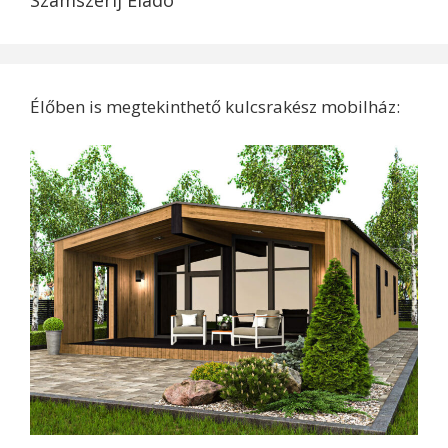
Számszeríj Eladó
Élőben is megtekinthető kulcsrakész mobilház: