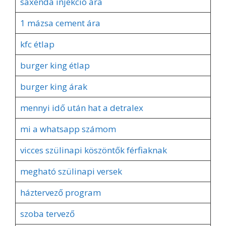
saxenda injekció ára
1 mázsa cement ára
kfc étlap
burger king étlap
burger king árak
mennyi idő után hat a detralex
mi a whatsapp számom
vicces szülinapi köszöntők férfiaknak
megható szülinapi versek
háztervező program
szoba tervező