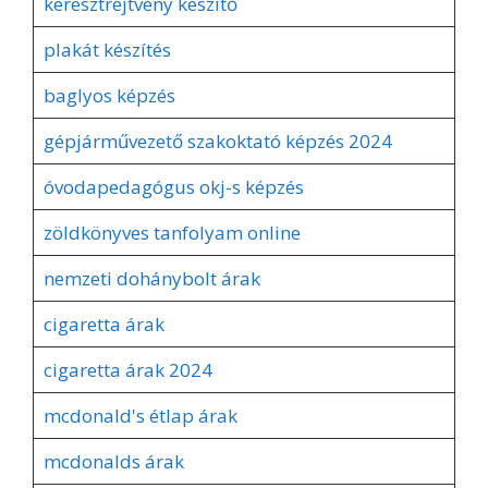
keresztrejtvény készítő
plakát készítés
baglyos képzés
gépjárművezető szakoktató képzés 2024
óvodapedagógus okj-s képzés
zöldkönyves tanfolyam online
nemzeti dohánybolt árak
cigaretta árak
cigaretta árak 2024
mcdonald's étlap árak
mcdonalds árak