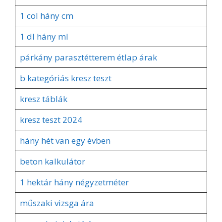
1 col hány cm
1 dl hány ml
párkány parasztétterem étlap árak
b kategóriás kresz teszt
kresz táblák
kresz teszt 2024
hány hét van egy évben
beton kalkulátor
1 hektár hány négyzetméter
műszaki vizsga ára