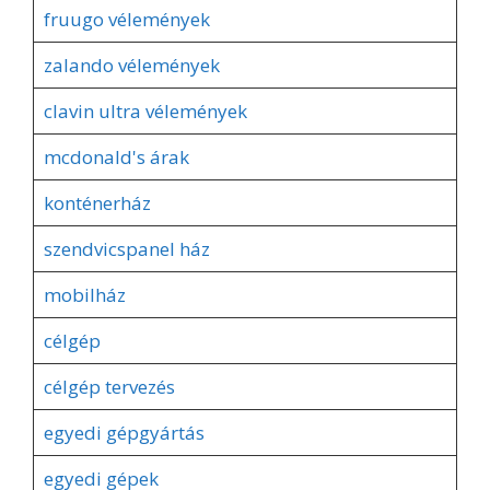
fruugo vélemények
zalando vélemények
clavin ultra vélemények
mcdonald's árak
konténerház
szendvicspanel ház
mobilház
célgép
célgép tervezés
egyedi gépgyártás
egyedi gépek