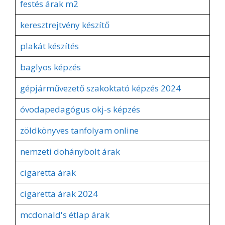
festés árak m2
keresztrejtvény készítő
plakát készítés
baglyos képzés
gépjárművezető szakoktató képzés 2024
óvodapedagógus okj-s képzés
zöldkönyves tanfolyam online
nemzeti dohánybolt árak
cigaretta árak
cigaretta árak 2024
mcdonald's étlap árak