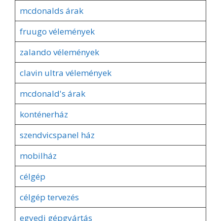
mcdonalds árak
fruugo vélemények
zalando vélemények
clavin ultra vélemények
mcdonald's árak
konténerház
szendvicspanel ház
mobilház
célgép
célgép tervezés
egyedi gépgyártás