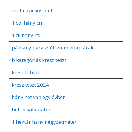
szülinapi köszöntő
1 col hány cm
1 dl hány ml
párkány parasztétterem étlap árak
b kategóriás kresz teszt
kresz táblák
kresz teszt 2024
hány hét van egy évben
beton kalkulátor
1 hektár hány négyzetméter