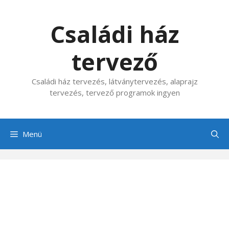
Kilépés
a
Családi ház
tartalomba
tervező
Családi ház tervezés, látványtervezés, alaprajz
tervezés, tervező programok ingyen
Menü