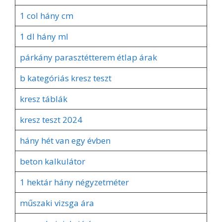
1 col hány cm
1 dl hány ml
párkány parasztétterem étlap árak
b kategóriás kresz teszt
kresz táblák
kresz teszt 2024
hány hét van egy évben
beton kalkulátor
1 hektár hány négyzetméter
műszaki vizsga ára