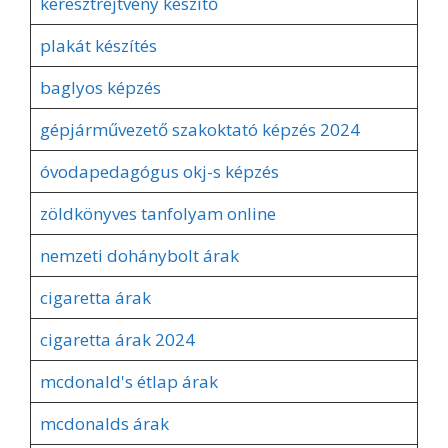
keresztrejtvény készítő
plakát készítés
baglyos képzés
gépjárművezető szakoktató képzés 2024
óvodapedagógus okj-s képzés
zöldkönyves tanfolyam online
nemzeti dohánybolt árak
cigaretta árak
cigaretta árak 2024
mcdonald's étlap árak
mcdonalds árak