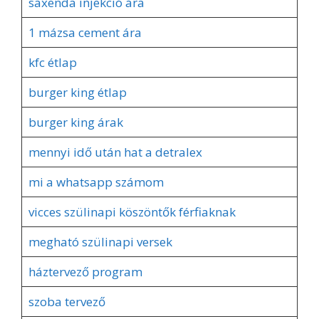
saxenda injekció ára
1 mázsa cement ára
kfc étlap
burger king étlap
burger king árak
mennyi idő után hat a detralex
mi a whatsapp számom
vicces szülinapi köszöntők férfiaknak
megható szülinapi versek
háztervező program
szoba tervező