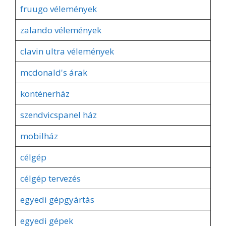
fruugo vélemények
zalando vélemények
clavin ultra vélemények
mcdonald's árak
konténerház
szendvicspanel ház
mobilház
célgép
célgép tervezés
egyedi gépgyártás
egyedi gépek