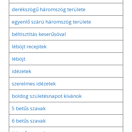
derékszögű háromszög területe
egyenlő szárú háromszög területe
béltisztítás keserűsóval
léböjt receptek
léböjt
idézetek
szerelmes idézetek
boldog születésnapot kívánok
5 betűs szavak
6 betűs szavak