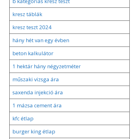
b kategóriás kresz teszt
kresz táblák
kresz teszt 2024
hány hét van egy évben
beton kalkulátor
1 hektár hány négyzetméter
műszaki vizsga ára
saxenda injekció ára
1 mázsa cement ára
kfc étlap
burger king étlap