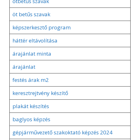
ötbetűs szavak
öt betűs szavak
képszerkesztő program
háttér eltávolítása
árajánlat minta
árajánlat
festés árak m2
keresztrejtvény készítő
plakát készítés
baglyos képzés
gépjárművezető szakoktató képzés 2024