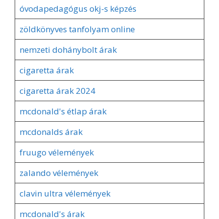
óvodapedagógus okj-s képzés
zöldkönyves tanfolyam online
nemzeti dohánybolt árak
cigaretta árak
cigaretta árak 2024
mcdonald's étlap árak
mcdonalds árak
fruugo vélemények
zalando vélemények
clavin ultra vélemények
mcdonald's árak