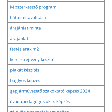
képszerkesztő program
háttér eltávolítása
árajánlat minta
árajánlat
festés árak m2
keresztrejtvény készítő
plakát készítés
baglyos képzés
gépjárművezető szakoktató képzés 2024
óvodapedagógus okj-s képzés
zöldkönyves tanfolyam online