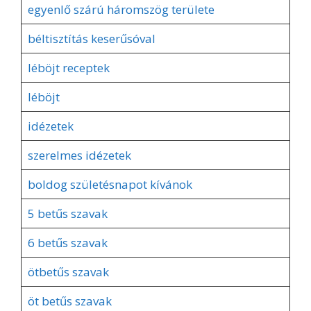
egyenlő szárú háromszög területe
béltisztítás keserűsóval
léböjt receptek
léböjt
idézetek
szerelmes idézetek
boldog születésnapot kívánok
5 betűs szavak
6 betűs szavak
ötbetűs szavak
öt betűs szavak