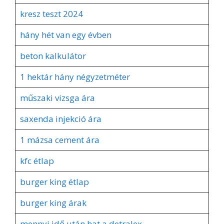
kresz teszt 2024
hány hét van egy évben
beton kalkulátor
1 hektár hány négyzetméter
műszaki vizsga ára
saxenda injekció ára
1 mázsa cement ára
kfc étlap
burger king étlap
burger king árak
mennyi idő után hat a detralex