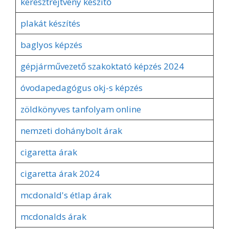
keresztrejtvény készítő
plakát készítés
baglyos képzés
gépjárművezető szakoktató képzés 2024
óvodapedagógus okj-s képzés
zöldkönyves tanfolyam online
nemzeti dohánybolt árak
cigaretta árak
cigaretta árak 2024
mcdonald's étlap árak
mcdonalds árak