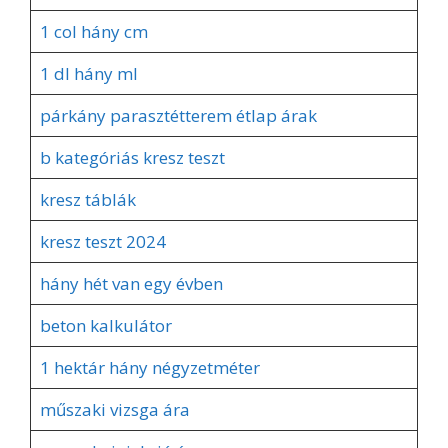
1 col hány cm
1 dl hány ml
párkány parasztétterem étlap árak
b kategóriás kresz teszt
kresz táblák
kresz teszt 2024
hány hét van egy évben
beton kalkulátor
1 hektár hány négyzetméter
műszaki vizsga ára