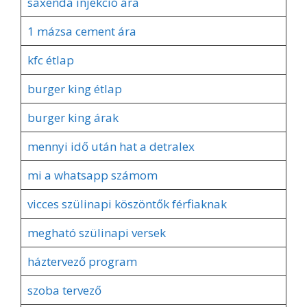
saxenda injekció ára
1 mázsa cement ára
kfc étlap
burger king étlap
burger king árak
mennyi idő után hat a detralex
mi a whatsapp számom
vicces szülinapi köszöntők férfiaknak
megható szülinapi versek
háztervező program
szoba tervező