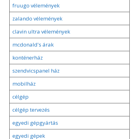
fruugo vélemények
zalando vélemények
clavin ultra vélemények
mcdonald's árak
konténerház
szendvicspanel ház
mobilház
célgép
célgép tervezés
egyedi gépgyártás
egyedi gépek