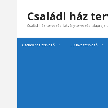
Kilépés
a
Családi ház te
tartalomba
Családi ház tervezés, látványtervezés, alaprajz
Családi ház tervező
3D lakástervező