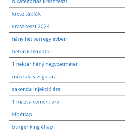
b kategóriás kresz teszt
kresz táblák
kresz teszt 2024
hány hét van egy évben
beton kalkulátor
1 hektár hány négyzetméter
műszaki vizsga ára
saxenda injekció ára
1 mázsa cement ára
kfc étlap
burger king étlap