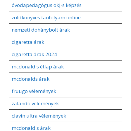
óvodapedagógus okj-s képzés
zöldkönyves tanfolyam online
nemzeti dohánybolt árak
cigaretta árak
cigaretta árak 2024
mcdonald's étlap árak
mcdonalds árak
fruugo vélemények
zalando vélemények
clavin ultra vélemények
mcdonald's árak