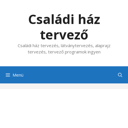
Kilépés
a
Családi ház
tartalomba
tervező
Családi ház tervezés, látványtervezés, alaprajz
tervezés, tervező programok ingyen
Menü