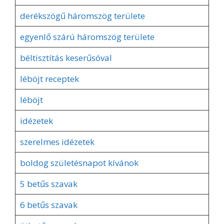
derékszögű háromszög területe
egyenlő szárú háromszög területe
béltisztítás keserűsóval
léböjt receptek
léböjt
idézetek
szerelmes idézetek
boldog születésnapot kívánok
5 betűs szavak
6 betűs szavak