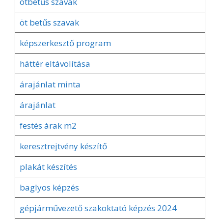
ötbetűs szavak
öt betűs szavak
képszerkesztő program
háttér eltávolítása
árajánlat minta
árajánlat
festés árak m2
keresztrejtvény készítő
plakát készítés
baglyos képzés
gépjárművezető szakoktató képzés 2024