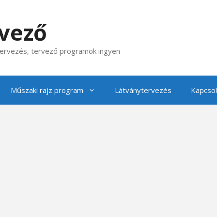
rvező
 tervezés, tervező programok ingyen
Műszaki rajz program
Látványtervezés
Kapcsol