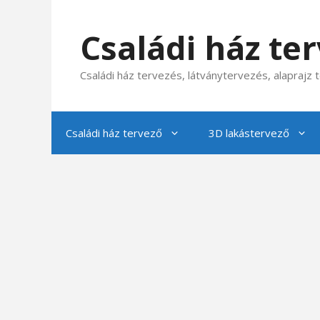
Kilépés
a
Családi ház te
tartalomba
Családi ház tervezés, látványtervezés, alaprajz
Családi ház tervező
3D lakástervező