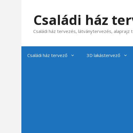
Kilépés
a
Családi ház te
tartalomba
Családi ház tervezés, látványtervezés, alaprajz
Családi ház tervező
3D lakástervező