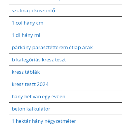
szülinapi köszöntő
1 col hány cm
1 dl hány ml
párkány parasztétterem étlap árak
b kategóriás kresz teszt
kresz táblák
kresz teszt 2024
hány hét van egy évben
beton kalkulátor
1 hektár hány négyzetméter