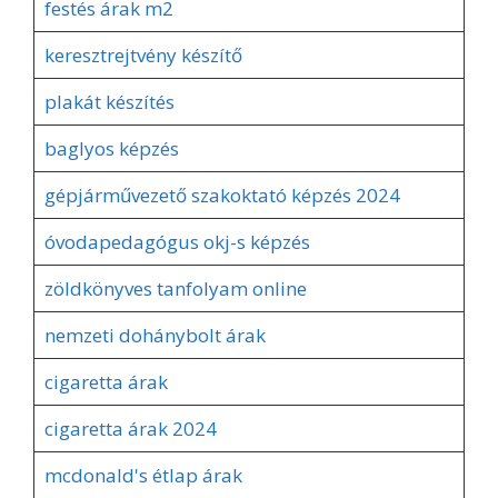
festés árak m2
keresztrejtvény készítő
plakát készítés
baglyos képzés
gépjárművezető szakoktató képzés 2024
óvodapedagógus okj-s képzés
zöldkönyves tanfolyam online
nemzeti dohánybolt árak
cigaretta árak
cigaretta árak 2024
mcdonald's étlap árak