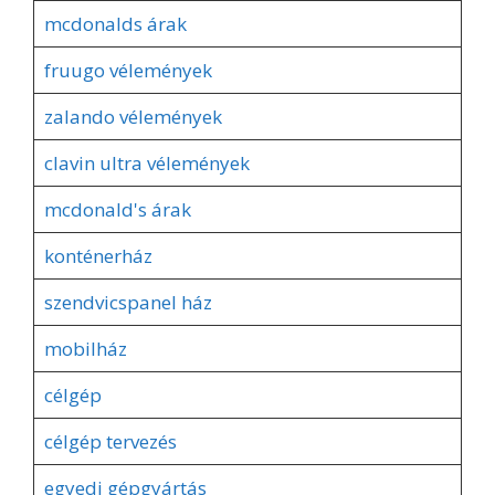
mcdonalds árak
fruugo vélemények
zalando vélemények
clavin ultra vélemények
mcdonald's árak
konténerház
szendvicspanel ház
mobilház
célgép
célgép tervezés
egyedi gépgyártás