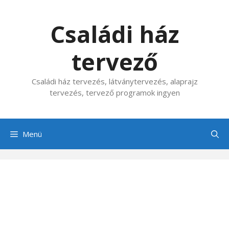
Kilépés
a
Családi ház
tartalomba
tervező
Családi ház tervezés, látványtervezés, alaprajz
tervezés, tervező programok ingyen
Menü