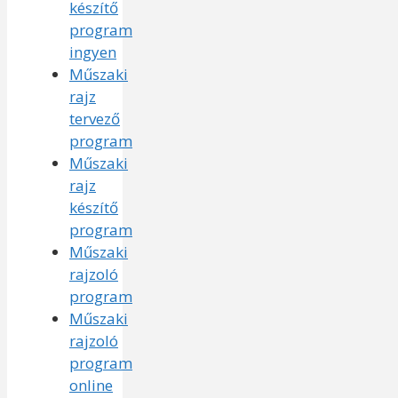
készítő
program
ingyen
Műszaki
rajz
tervező
program
Műszaki
rajz
készítő
program
Műszaki
rajzoló
program
Műszaki
rajzoló
program
online