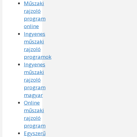
Műszaki
rajzoló
program
online
Ingyenes
műszaki
rajzoló
programok
Ingyenes
műszaki
rajzoló
program
magyar
Online
műszaki
rajzoló
program
Egyszerű