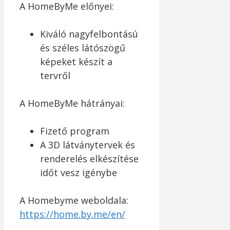
A HomeByMe előnyei:
Kiváló nagyfelbontású
és széles látószögű
képeket készít a
tervről
A HomeByMe hátrányai:
Fizető program
A 3D látványtervek és
renderelés elkészítése
időt vesz igénybe
A Homebyme weboldala:
https://home.by.me/en/