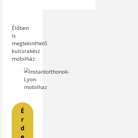
Élőben
is
megtekinthető
kulcsrakész
mobilház:
É
r
d
e