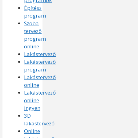
programok
Építész
program
Szoba
tervező
program
online
Lakástervező
Lakástervező
program
Lakástervező
online
Lakástervező
online
ingyen
3D
lakástervező
Online