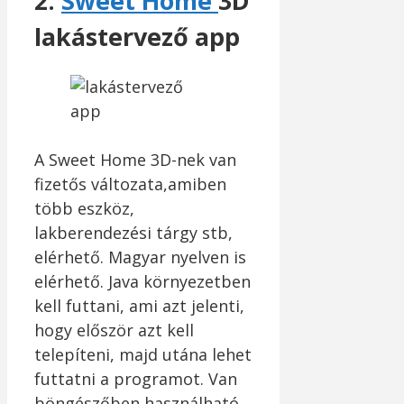
2.
Sweet Home
3D
lakástervező app
A Sweet Home 3D-nek van
fizetős változata,amiben
több eszköz,
lakberendezési tárgy stb,
elérhető. Magyar nyelven is
elérhető. Java környezetben
kell futtani, ami azt jelenti,
hogy először azt kell
telepíteni, majd utána lehet
futtatni a programot. Van
böngészőben használható