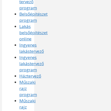
tervező
program
Belsőépítészet
program
Lakás
belsőépítészet
online
Ingyenes
lakástervező
Ingyenes
lakástervező
program
Háztervező
Műszaki
rajz
program
Műszaki
rajz