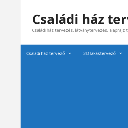
Kilépés
a
Családi ház te
tartalomba
Családi ház tervezés, látványtervezés, alaprajz
Családi ház tervező
3D lakástervező