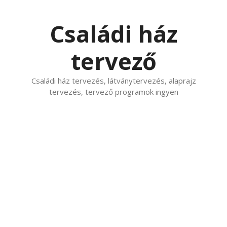
Kilépés
a
Családi ház
tartalomba
tervező
Családi ház tervezés, látványtervezés, alaprajz
tervezés, tervező programok ingyen