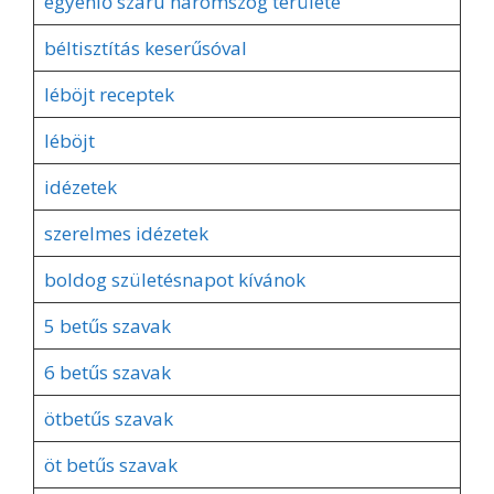
egyenlő szárú háromszög területe
béltisztítás keserűsóval
léböjt receptek
léböjt
idézetek
szerelmes idézetek
boldog születésnapot kívánok
5 betűs szavak
6 betűs szavak
ötbetűs szavak
öt betűs szavak