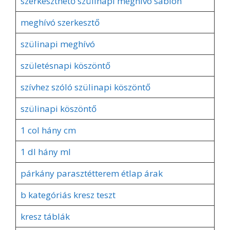
szerkeszthető szülinapi meghívó sablon
meghívó szerkesztő
szülinapi meghívó
születésnapi köszöntő
szívhez szóló szülinapi köszöntő
szülinapi köszöntő
1 col hány cm
1 dl hány ml
párkány parasztétterem étlap árak
b kategóriás kresz teszt
kresz táblák