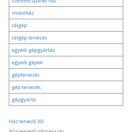
szendvicspanel ház
mobilház
célgép
célgép tervezés
egyedi gépgyártás
egyedi gépek
géptervezés
gép tervezés
gépgyártó
Ház tervező 3D
Ház tervező alkalmazás