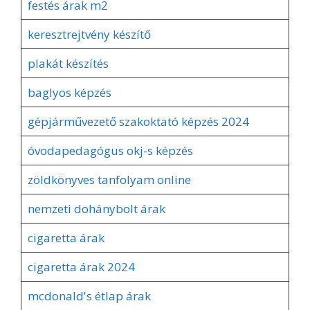
festés árak m2
keresztrejtvény készítő
plakát készítés
baglyos képzés
gépjárművezető szakoktató képzés 2024
óvodapedagógus okj-s képzés
zöldkönyves tanfolyam online
nemzeti dohánybolt árak
cigaretta árak
cigaretta árak 2024
mcdonald's étlap árak