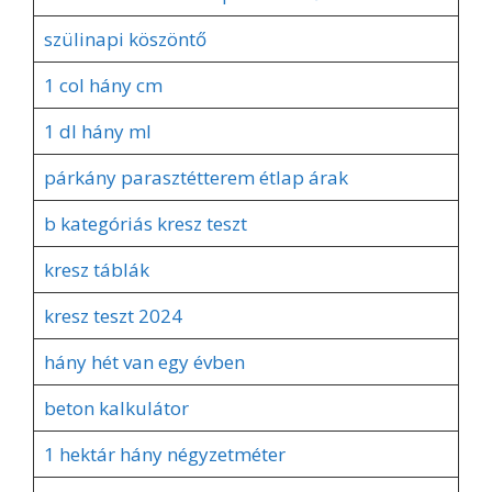
szülinapi köszöntő
1 col hány cm
1 dl hány ml
párkány parasztétterem étlap árak
b kategóriás kresz teszt
kresz táblák
kresz teszt 2024
hány hét van egy évben
beton kalkulátor
1 hektár hány négyzetméter