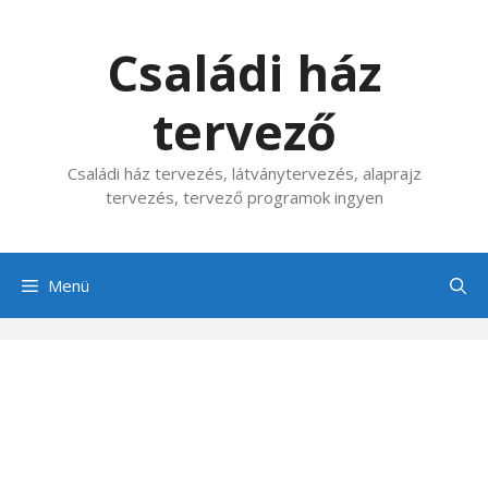
Kilépés
a
Családi ház
tartalomba
tervező
Családi ház tervezés, látványtervezés, alaprajz
tervezés, tervező programok ingyen
Menü