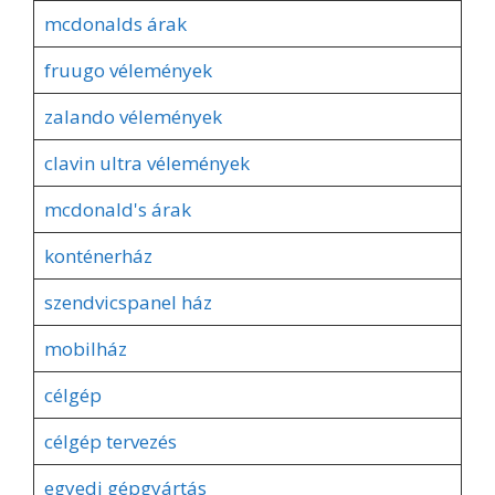
mcdonalds árak
fruugo vélemények
zalando vélemények
clavin ultra vélemények
mcdonald's árak
konténerház
szendvicspanel ház
mobilház
célgép
célgép tervezés
egyedi gépgyártás