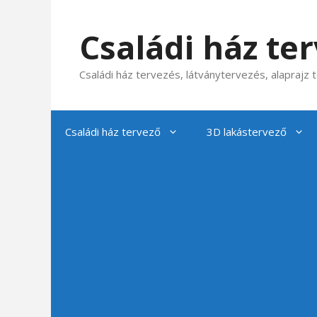
Kilépés
a
Családi ház te
tartalomba
Családi ház tervezés, látványtervezés, alaprajz
Családi ház tervező
3D lakástervező