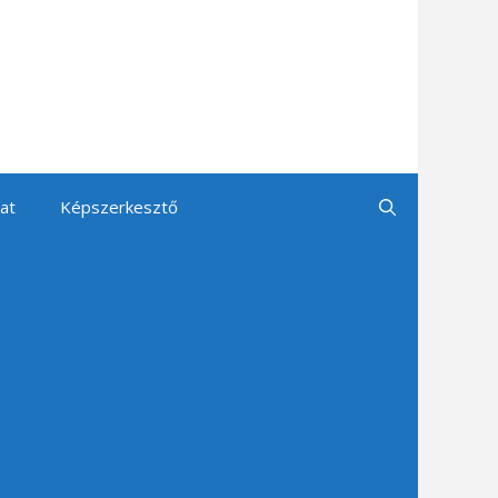
at
Képszerkesztő