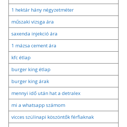
1 hektár hány négyzetméter
műszaki vizsga ára
saxenda injekció ára
1 mázsa cement ára
kfc étlap
burger king étlap
burger king árak
mennyi idő után hat a detralex
mi a whatsapp számom
vicces szülinapi köszöntők férfiaknak