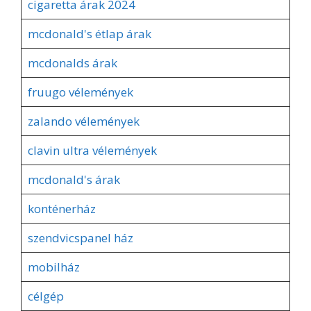
cigaretta árak 2024
mcdonald's étlap árak
mcdonalds árak
fruugo vélemények
zalando vélemények
clavin ultra vélemények
mcdonald's árak
konténerház
szendvicspanel ház
mobilház
célgép