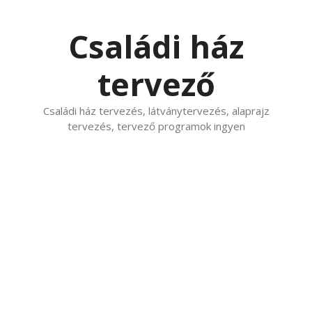
Kilépés
a
Családi ház
tartalomba
tervező
Családi ház tervezés, látványtervezés, alaprajz
tervezés, tervező programok ingyen