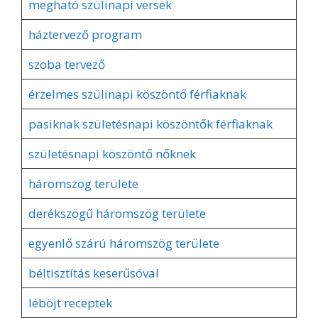
megható szülinapi versek
háztervező program
szoba tervező
érzelmes szülinapi köszöntő férfiaknak
pasiknak születésnapi köszöntők férfiaknak
születésnapi köszöntő nőknek
háromszög területe
derékszögű háromszög területe
egyenlő szárú háromszög területe
béltisztítás keserűsóval
léböjt receptek