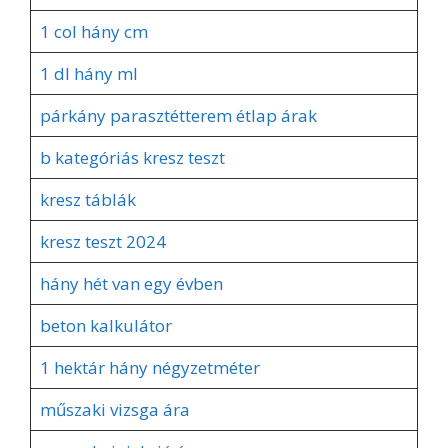
1 col hány cm
1 dl hány ml
párkány parasztétterem étlap árak
b kategóriás kresz teszt
kresz táblák
kresz teszt 2024
hány hét van egy évben
beton kalkulátor
1 hektár hány négyzetméter
műszaki vizsga ára