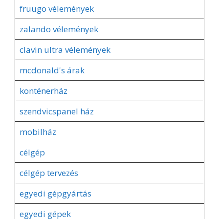
fruugo vélemények
zalando vélemények
clavin ultra vélemények
mcdonald's árak
konténerház
szendvicspanel ház
mobilház
célgép
célgép tervezés
egyedi gépgyártás
egyedi gépek