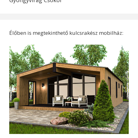
Gyöngyvirág Csokor
Élőben is megtekinthető kulcsrakész mobilház: