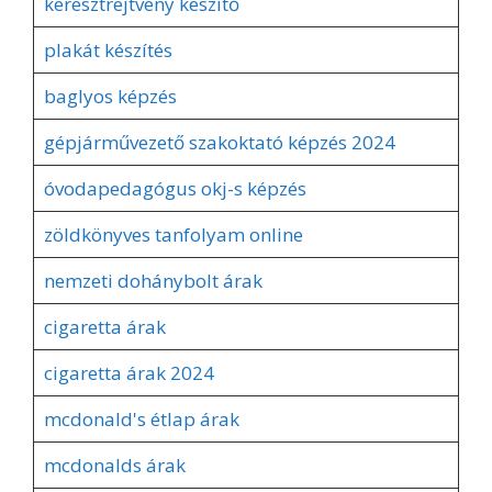
keresztrejtvény készítő
plakát készítés
baglyos képzés
gépjárművezető szakoktató képzés 2024
óvodapedagógus okj-s képzés
zöldkönyves tanfolyam online
nemzeti dohánybolt árak
cigaretta árak
cigaretta árak 2024
mcdonald's étlap árak
mcdonalds árak