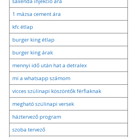
saxenda injekció ára
1 mázsa cement ára
kfc étlap
burger king étlap
burger king árak
mennyi idő után hat a detralex
mi a whatsapp számom
vicces szülinapi köszöntők férfiaknak
megható szülinapi versek
háztervező program
szoba tervező