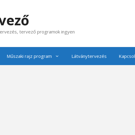
rvező
 tervezés, tervező programok ingyen
Műszaki rajz program
Látványtervezés
Kapcsol