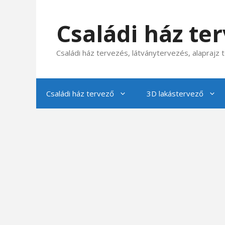
Kilépés
a
Családi ház te
tartalomba
Családi ház tervezés, látványtervezés, alaprajz
Családi ház tervező
3D lakástervező