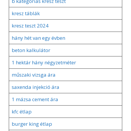
b kategóriás kresz teszt
kresz táblák
kresz teszt 2024
hány hét van egy évben
beton kalkulátor
1 hektár hány négyzetméter
műszaki vizsga ára
saxenda injekció ára
1 mázsa cement ára
kfc étlap
burger king étlap