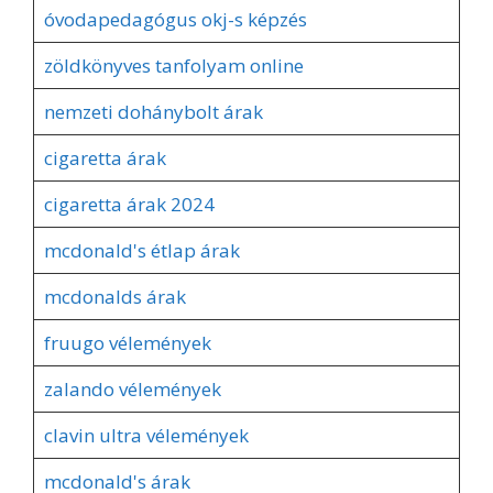
óvodapedagógus okj-s képzés
zöldkönyves tanfolyam online
nemzeti dohánybolt árak
cigaretta árak
cigaretta árak 2024
mcdonald's étlap árak
mcdonalds árak
fruugo vélemények
zalando vélemények
clavin ultra vélemények
mcdonald's árak