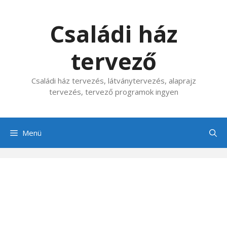
Kilépés
a
Családi ház
tartalomba
tervező
Családi ház tervezés, látványtervezés, alaprajz
tervezés, tervező programok ingyen
Menü