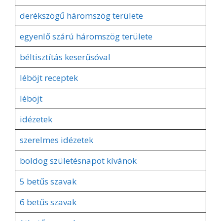
derékszögű háromszög területe
egyenlő szárú háromszög területe
béltisztítás keserűsóval
léböjt receptek
léböjt
idézetek
szerelmes idézetek
boldog születésnapot kívánok
5 betűs szavak
6 betűs szavak