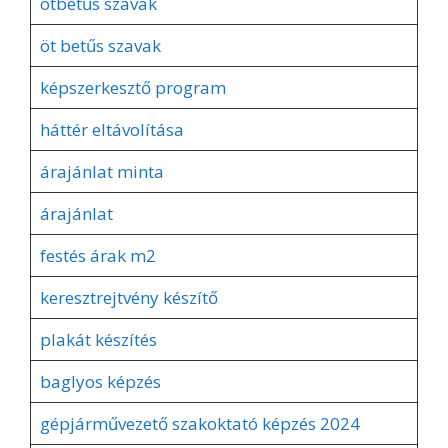
ötbetűs szavak
öt betűs szavak
képszerkesztő program
háttér eltávolítása
árajánlat minta
árajánlat
festés árak m2
keresztrejtvény készítő
plakát készítés
baglyos képzés
gépjárművezető szakoktató képzés 2024