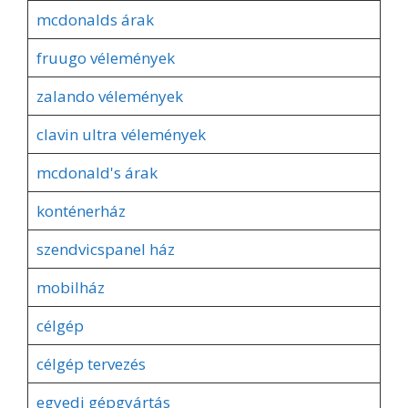
mcdonalds árak
fruugo vélemények
zalando vélemények
clavin ultra vélemények
mcdonald's árak
konténerház
szendvicspanel ház
mobilház
célgép
célgép tervezés
egyedi gépgyártás