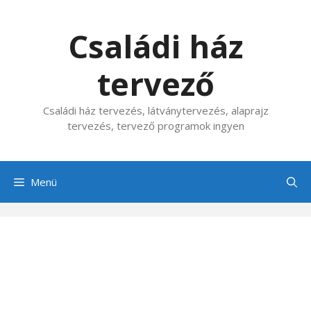
Kilépés
a
Családi ház
tartalomba
tervező
Családi ház tervezés, látványtervezés, alaprajz
tervezés, tervező programok ingyen
Menü