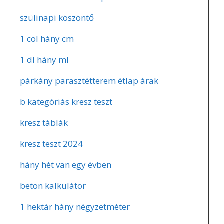
szülinapi köszöntő
1 col hány cm
1 dl hány ml
párkány parasztétterem étlap árak
b kategóriás kresz teszt
kresz táblák
kresz teszt 2024
hány hét van egy évben
beton kalkulátor
1 hektár hány négyzetméter