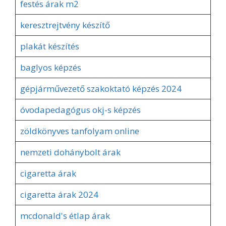
festés árak m2
keresztrejtvény készítő
plakát készítés
baglyos képzés
gépjárművezető szakoktató képzés 2024
óvodapedagógus okj-s képzés
zöldkönyves tanfolyam online
nemzeti dohánybolt árak
cigaretta árak
cigaretta árak 2024
mcdonald's étlap árak