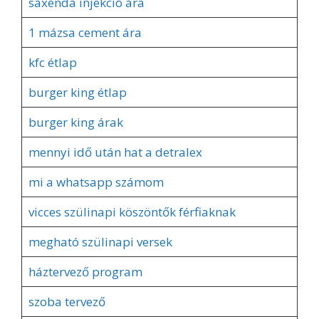
saxenda injekció ára
1 mázsa cement ára
kfc étlap
burger king étlap
burger king árak
mennyi idő után hat a detralex
mi a whatsapp számom
vicces szülinapi köszöntők férfiaknak
megható szülinapi versek
háztervező program
szoba tervező