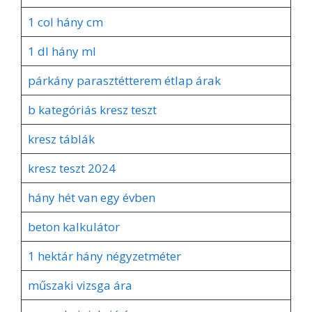
1 col hány cm
1 dl hány ml
párkány parasztétterem étlap árak
b kategóriás kresz teszt
kresz táblák
kresz teszt 2024
hány hét van egy évben
beton kalkulátor
1 hektár hány négyzetméter
műszaki vizsga ára