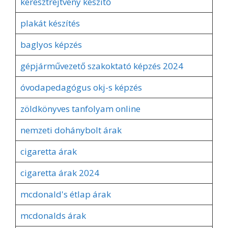
keresztrejtvény készítő
plakát készítés
baglyos képzés
gépjárművezető szakoktató képzés 2024
óvodapedagógus okj-s képzés
zöldkönyves tanfolyam online
nemzeti dohánybolt árak
cigaretta árak
cigaretta árak 2024
mcdonald's étlap árak
mcdonalds árak