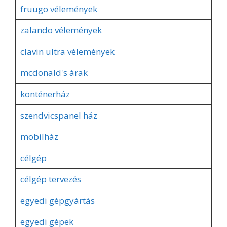
fruugo vélemények
zalando vélemények
clavin ultra vélemények
mcdonald's árak
konténerház
szendvicspanel ház
mobilház
célgép
célgép tervezés
egyedi gépgyártás
egyedi gépek