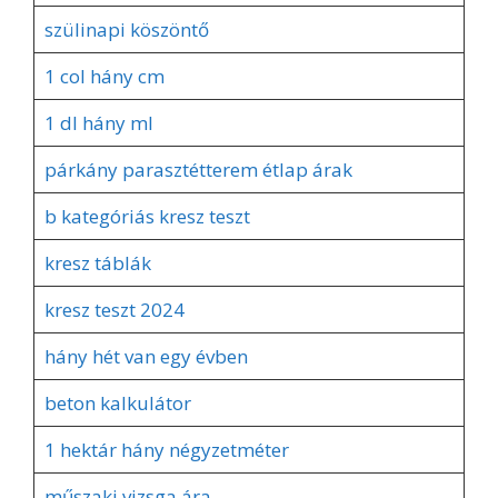
szülinapi köszöntő
1 col hány cm
1 dl hány ml
párkány parasztétterem étlap árak
b kategóriás kresz teszt
kresz táblák
kresz teszt 2024
hány hét van egy évben
beton kalkulátor
1 hektár hány négyzetméter
műszaki vizsga ára