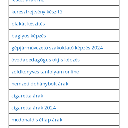
keresztrejtvény készítő
plakát készítés
baglyos képzés
gépjárművezető szakoktató képzés 2024
óvodapedagógus okj-s képzés
zöldkönyves tanfolyam online
nemzeti dohánybolt árak
cigaretta árak
cigaretta árak 2024
mcdonald's étlap árak