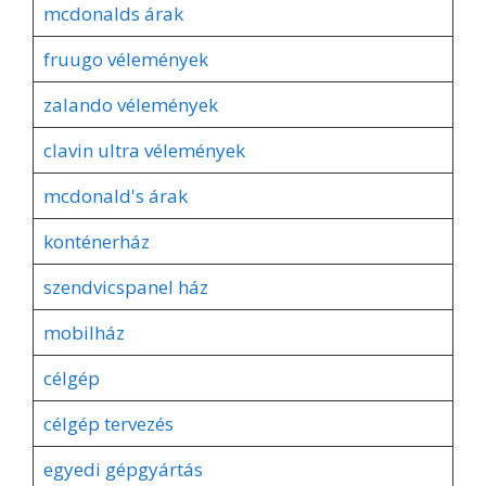
mcdonalds árak
fruugo vélemények
zalando vélemények
clavin ultra vélemények
mcdonald's árak
konténerház
szendvicspanel ház
mobilház
célgép
célgép tervezés
egyedi gépgyártás