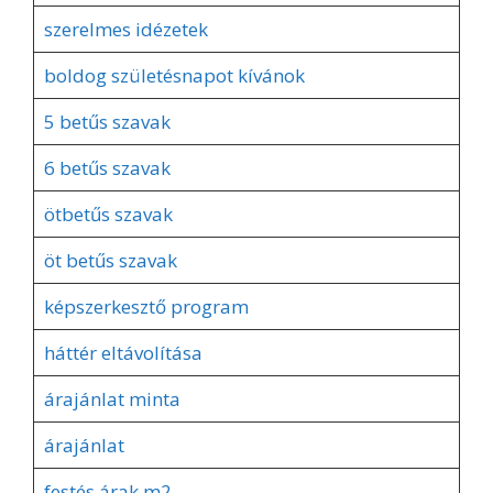
szerelmes idézetek
boldog születésnapot kívánok
5 betűs szavak
6 betűs szavak
ötbetűs szavak
öt betűs szavak
képszerkesztő program
háttér eltávolítása
árajánlat minta
árajánlat
festés árak m2