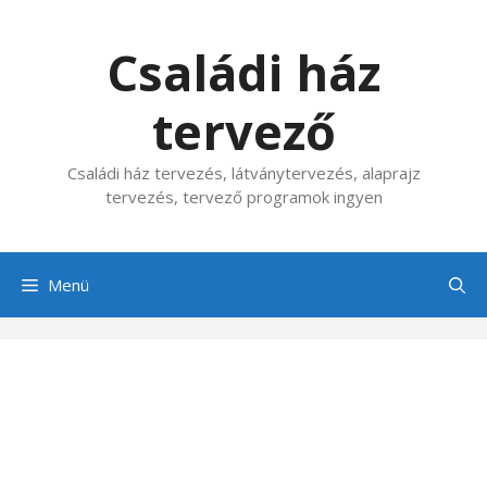
Kilépés
a
Családi ház
tartalomba
tervező
Családi ház tervezés, látványtervezés, alaprajz
tervezés, tervező programok ingyen
Menü