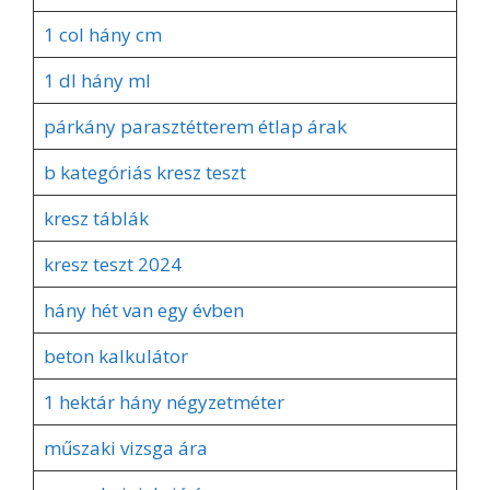
1 col hány cm
1 dl hány ml
párkány parasztétterem étlap árak
b kategóriás kresz teszt
kresz táblák
kresz teszt 2024
hány hét van egy évben
beton kalkulátor
1 hektár hány négyzetméter
műszaki vizsga ára