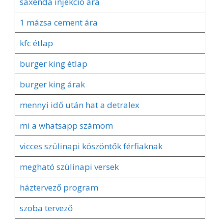
saxenda injekció ára
1 mázsa cement ára
kfc étlap
burger king étlap
burger king árak
mennyi idő után hat a detralex
mi a whatsapp számom
vicces szülinapi köszöntők férfiaknak
megható szülinapi versek
háztervező program
szoba tervező