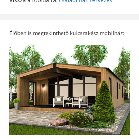
Vissza a főoldalra:
családi ház tervezés
.
Élőben is megtekinthető kulcsrakész mobilház: