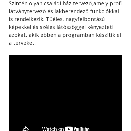
Szintén olyan családi ház tervező,amely profi
látványtervező és lakberendező funkciókkal
is rendelkezik. Tűéles, nagyfelbontású
képekkel és széles látószöggel kényezteti
azokat, akik ebben a programban készítik el
a terveket.